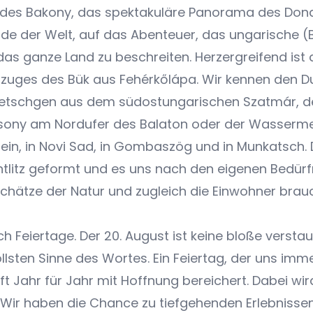
ge des Bakony, das spektakuläre Panorama des Dona
de der Welt, auf das Abenteuer, das ungarische 
s ganze Land zu beschreiten. Herzergreifend ist 
zuges des Bük aus Fehérkőlápa. Wir kennen den D
etschgen aus dem südostungarischen Szatmár, de
sony am Nordufer des Balaton oder der Wasserm
tein, in Novi Sad, in Gombaszög und in Munkatsch.
tlitz geformt und es uns nach den eigenen Bedürf
chätze der Natur und zugleich die Einwohner brau
 Feiertage. Der 20. August ist keine bloße verst
 vollsten Sinne des Wortes. Ein Feiertag, der uns i
t Jahr für Jahr mit Hoffnung bereichert. Dabei w
 Wir haben die Chance zu tiefgehenden Erlebnissen