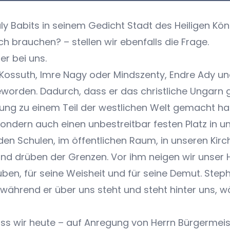
ly Babits in seinem Gedicht Stadt des Heiligen Köni
ich brauchen? – stellen wir ebenfalls die Frage.
er bei uns.
, Kossuth, Imre Nagy oder Mindszenty, Endre Ady un
s geworden. Dadurch, dass er das christliche Ungarn
ng zu einem Teil der westlichen Welt gemacht hat
ndern auch einen unbestreitbar festen Platz in uns
den Schulen, im öffentlichen Raum, in unseren Kirc
d drüben der Grenzen. Vor ihm neigen wir unser H
auben, für seine Weisheit und für seine Demut. Ste
s, während er über uns steht und steht hinter uns, 
 dass wir heute – auf Anregung von Herrn Bürgermeis