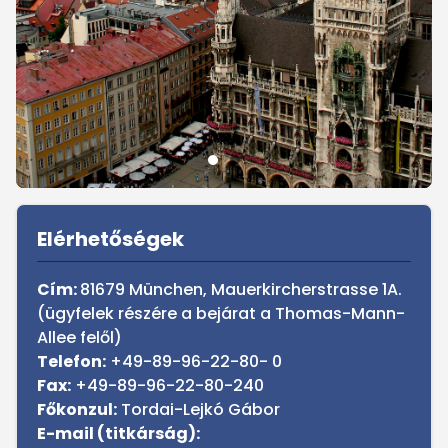
Sidebar
Elérhetőségek
Cím:
81679 München, Mauerkircherstrasse 1A.
(ügyfelek részére a bejárat a Thomas-Mann-
Allee felől)
Telefon:
+49-89-96-22-80- 0
Fax:
+49-89-96-22-80-240
Főkonzul:
Tordai-Lejkó Gábor
E-mail (titkárság):