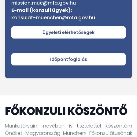
mission.muc@mfa.gov.hu
E-mail (konzuli ügyek):
konsulat-muenchen@mfa.gov.hu
Ügyeleti elérhetőségek
Időpontfoglalás
FŐKONZULI KÖSZÖNTŐ
Munkatársaim nevében is tisztelettel köszöntöm
Önöket Magyarország Müncheni Főkonzulátusának