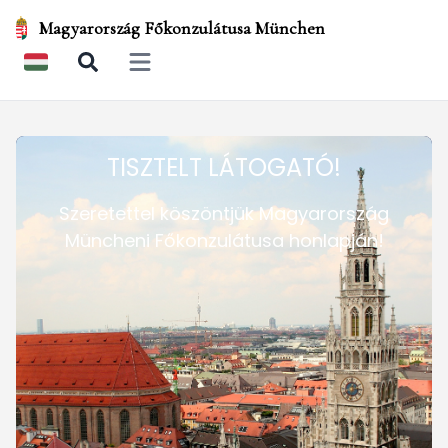
Magyarország Főkonzulátusa München
Open main menu
TISZTELT LÁTOGATÓ!
Szeretettel köszöntjük Magyarország
Müncheni Főkonzulátusa honlapján!