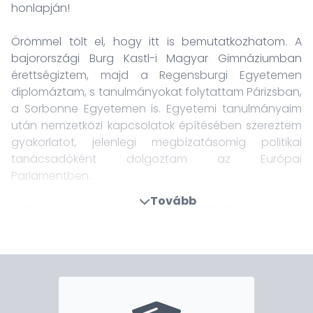
honlapján!
Örömmel tölt el, hogy itt is bemutatkozhatom. A
bajorországi Burg Kastl-i Magyar Gimnáziumban
érettségiztem, majd a Regensburgi Egyetemen
diplomáztam, s tanulmányokat folytattam Párizsban,
a Sorbonne Egyetemen is. Egyetemi tanulmányaim
után nemzetközi kapcsolatok építésében szereztem
gyakorlatot, jelenlegi megbízatásomig politikai
tanácsadóként dolgoztam az Európai
Parlamentben.
Tovább
2015 januárjában az a megtiszteltetés ért, hogy
müncheni székhellyel főkonzulként képviselhetem
Magyarországot Bajorországban. Hazám,
kormányom mélyen elkötelezett a magyar-német, s
benne a magyar-bajor kapcsolatok folyamatos
erősítése iránt, feladatom ellátása
megkülönböztetett felelősséget és odaadást követel