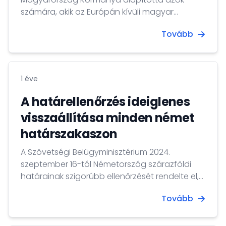
számára, akik az Európán kívüli magyar
diaszpórában élnek és magyarországi
Tovább
felsőoktatási intézményben kívánnak
tanulmányokat folytatni annak érdekében,
hogy erősítsék személyes, szakmai, valamint
kulturális kapcsolataikat Magyarországgal.
1 éve
A határellenőrzés ideiglenes
visszaállítása minden német
határszakaszon
A Szövetségi Belügyminisztérium 2024.
szeptember 16-tól Németország szárazföldi
határainak szigorúbb ellenőrzését rendelte el,
ezért a következő 6 hónapban minden német
Tovább
határon ideiglenes határellenőrzést vezetnek
be.