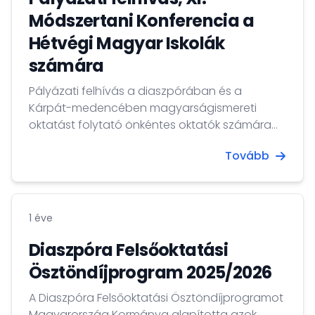
Módszertani Konferencia a
Hétvégi Magyar Iskolák
számára
Pályázati felhívás a diaszpórában és a
Kárpát-medencében magyarságismereti
oktatást folytató önkéntes oktatók számára
módszertani konferencián való részvételre
Tovább
1 éve
Diaszpóra Felsőoktatási
Ösztöndíjprogram 2025/2026
A Diaszpóra Felsőoktatási Ösztöndíjprogramot
Magyarország Kormánya alapította azok