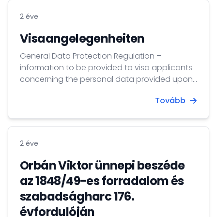
2 éve
Visaangelegenheiten
General Data Protection Regulation –
information to be provided to visa applicants
concerning the personal data provided upon
application Information on the processing of
Tovább
your personal data: The collection of your
personal data required by this application
form, the taking of your photograph and the
taking of your fingerprints are mandatory for
2 éve
the examination of...
Orbán Viktor ünnepi beszéde
az 1848/49-es forradalom és
szabadságharc 176.
évfordulóján