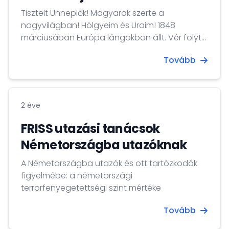
Tisztelt Ünneplők! Magyarok szerte a
nagyvilágban! Hölgyeim és Uraim! 1848
márciusában Európa lángokban állt. Vér folyt
a fővárosok utcáin. Bécsben barikádokon
Tovább
harcoltak. Mit csináltak a magyarok? Verset
írtunk. 12 pontot szerkesztettünk. Átsétáltunk
Pestről Budára. Az volt az első békemenetünk.
Puskalövés nélkül kiszabadítottuk a politikai
2 éve
foglyokat. Színházba mentünk, nemzeti
darabot néztünk, a szünetben nemzeti dalt
FRISS utazási tanácsok
énekeltünk, és estére győztünk. Napra
Németországba utazóknak
pontosan kilenc hónapra rá megszületett
Petőfi Zoltán. A magyar forradalom nem
A Németországba utazók és ott tartózkodók
romboló, hanem építő. Nem tagadó, hanem
figyelmébe: a németországi
alkotó. Igaz és szép.
terrorfenyegetettségi szint mértéke
Tovább