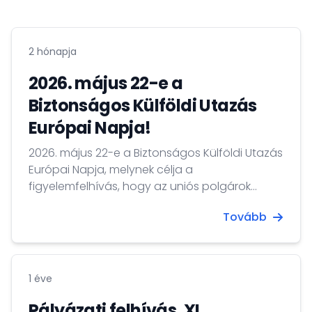
2 hónapja
2026. május 22-e a
Biztonságos Külföldi Utazás
Európai Napja!
2026. május 22-e a Biztonságos Külföldi Utazás
Európai Napja, melynek célja a
figyelemfelhívás, hogy az uniós polgárok
utazásaikra megfelelően felkészüljenek, s
Tovább
ezáltal biztonságosabb legyen külföldi
tartózkodásuk.
1 éve
Pályázati felhívás, XI.