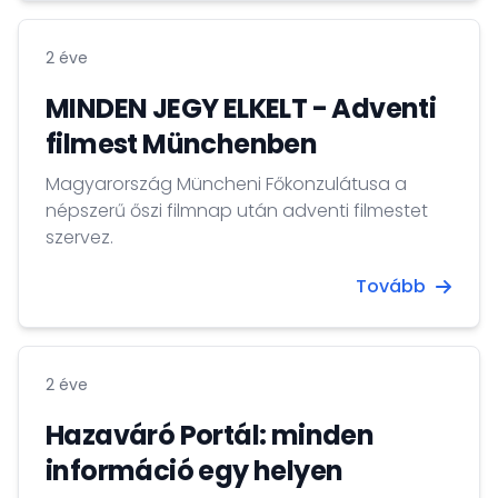
2 éve
MINDEN JEGY ELKELT - Adventi
filmest Münchenben
Magyarország Müncheni Főkonzulátusa a
népszerű őszi filmnap után adventi filmestet
szervez.
Tovább
2 éve
Hazaváró Portál: minden
információ egy helyen