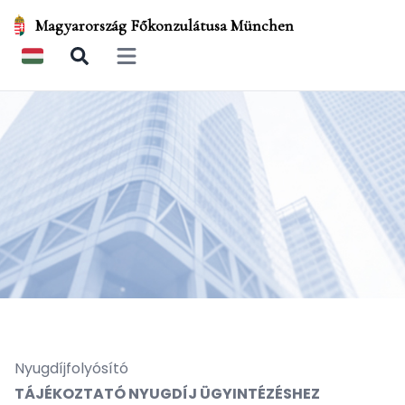
Magyarország Főkonzulátusa München
Open main menu
Nyugdíjfolyósító
TÁJÉKOZTATÓ NYUGDÍJ ÜGYINTÉZÉSHEZ