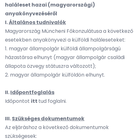
haláleset hazai (magyarországi)
anyakönyvezéséről
I.
Általános tudnivalók
Magyarország Müncheni Főkonzulátusa a következő
esetekben anyakönyvezi a külföldi haláleseteket:
1. magyar állampolgár külföldi állampolgárságú
házastársa elhunyt (magyar állampolgár családi
állapota özvegy státuszra változott);
2. magyar állampolgár külföldön elhunyt.
II.
Időpontfoglalás
Időpontot
itt
tud foglalni.
III.
Szükséges dokumentumok
Az eljáráshoz a következő dokumentumok
szükségesek: