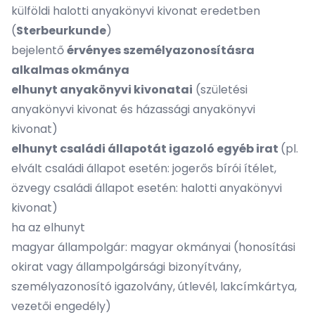
külföldi halotti anyakönyvi kivonat eredetben
(
Sterbeurkunde
)
bejelentő
érvényes személyazonosításra
alkalmas okmánya
elhunyt anyakönyvi kivonatai
(születési
anyakönyvi kivonat és házassági anyakönyvi
kivonat)
elhunyt családi állapotát igazoló egyéb irat
(pl.
elvált családi állapot esetén: jogerős bírói ítélet,
özvegy családi állapot esetén: halotti anyakönyvi
kivonat)
ha az elhunyt
magyar állampolgár: magyar okmányai (honosítási
okirat vagy állampolgársági bizonyítvány,
személyazonosító igazolvány, útlevél, lakcímkártya,
vezetői engedély)