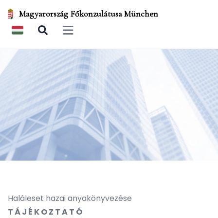
Magyarország Főkonzulátusa München
Open main menu
Haláleset hazai anyakönyvezése
T Á J É K O Z T A T Ó