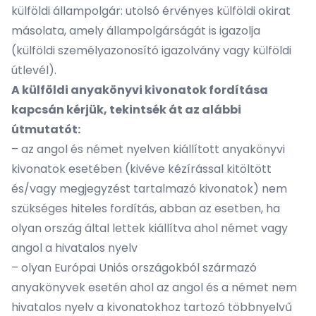
külföldi állampolgár: utolsó érvényes külföldi okirat
másolata, amely állampolgárságát is igazolja
(külföldi személyazonosító igazolvány vagy külföldi
útlevél).
A külföldi anyakönyvi kivonatok fordítása
kapcsán kérjük, tekintsék át az alábbi
útmutatót:
– az angol és német nyelven kiállított anyakönyvi
kivonatok esetében (kivéve kézírással kitöltött
és/vagy megjegyzést tartalmazó kivonatok) nem
szükséges hiteles fordítás, abban az esetben, ha
olyan ország által lettek kiállítva ahol német vagy
angol a hivatalos nyelv
– olyan Európai Uniós országokból származó
anyakönyvek esetén ahol az angol és a német nem
hivatalos nyelv a kivonatokhoz tartozó többnyelvű