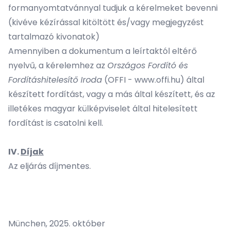
formanyomtatvánnyal tudjuk a kérelmeket bevenni
(kivéve kézírással kitöltött és/vagy megjegyzést
tartalmazó kivonatok)
Amennyiben a dokumentum a leírtaktól eltérő
nyelvű, a kérelemhez az
Országos Fordító és
Fordításhitelesítő Iroda
(OFFI -
www.offi.hu
) által
készített fordítást, vagy a más által készített, és az
illetékes magyar külképviselet által hitelesített
fordítást is csatolni kell.
IV.
Díjak
Az eljárás díjmentes.
München, 2025. október