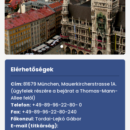
Sidebar
Elérhetőségek
Cím:
81679 München, Mauerkircherstrasse 1A.
(ügyfelek részére a bejárat a Thomas-Mann-
Allee felől)
Telefon:
+49-89-96-22-80- 0
Fax:
+49-89-96-22-80-240
Főkonzul:
Tordai-Lejkó Gábor
E-mail (titkárság):