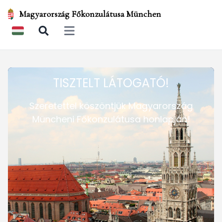
Magyarország Főkonzulátusa München
Open main menu
TISZTELT LÁTOGATÓ!
Szeretettel köszöntjük Magyarország
Müncheni Főkonzulátusa honlapján!