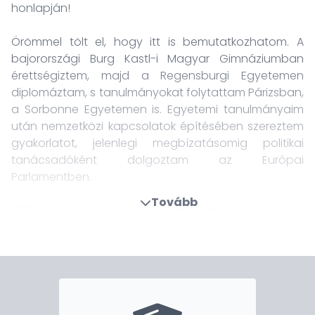
honlapján!
Örömmel tölt el, hogy itt is bemutatkozhatom. A
bajorországi Burg Kastl-i Magyar Gimnáziumban
érettségiztem, majd a Regensburgi Egyetemen
diplomáztam, s tanulmányokat folytattam Párizsban,
a Sorbonne Egyetemen is. Egyetemi tanulmányaim
után nemzetközi kapcsolatok építésében szereztem
gyakorlatot, jelenlegi megbízatásomig politikai
tanácsadóként dolgoztam az Európai
Parlamentben.
Tovább
2015 januárjában az a megtiszteltetés ért, hogy
müncheni székhellyel főkonzulként képviselhetem
Magyarországot Bajorországban. Hazám,
kormányom mélyen elkötelezett a magyar-német, s
benne a magyar-bajor kapcsolatok folyamatos
erősítése iránt, feladatom ellátása
megkülönböztetett felelősséget és odaadást követel