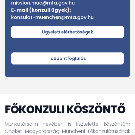
mission.muc@mfa.gov.hu
E-mail (konzuli ügyek):
konsulat-muenchen@mfa.gov.hu
Ügyeleti elérhetőségek
Időpontfoglalás
FŐKONZULI KÖSZÖNTŐ
Munkatársaim nevében is tisztelettel köszöntöm
Önöket Magyarország Müncheni Főkonzulátusának